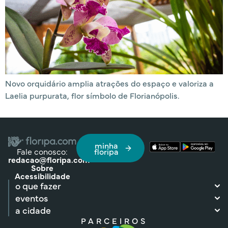
Novo orquidário amplia atrações do espaço e valoriza a
Laelia purpurata, flor símbolo de Florianópolis.
minha
Fale conosco:
floripa
redacao@floripa.com
Sobre
Acessibilidade
o que fazer
eventos
a cidade
PARCEIROS