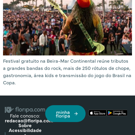
Festival gratuito na Beira-Mar Continental reúne tributos
a grandes bandas do rock, mais de 250 rótulos de chope,
gastronomia, área kids e transmissão do jogo do Brasil na
Copa.
minha
Fale conosco:
floripa
redacao@floripa.com
Sobre
Acessibilidade