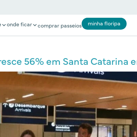
minha floripa
e
onde ficar
comprar passeios
cresce 56% em Santa Catarina 