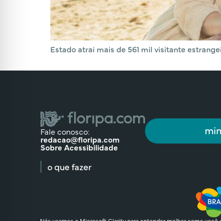
Estado atrai mais de 561 mil visitante estrange
min
Fale conosco:
redacao@floripa.com
Sobre Acessibilidade
o que fazer
Nós usamos o Microsoft Clarity para entender melhor como você u