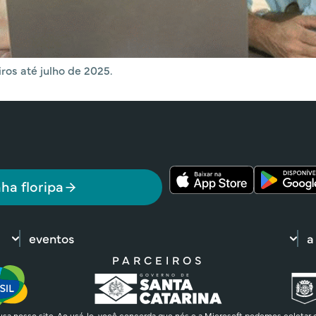
iros até julho de 2025.
ha floripa
eventos
a
PARCEIROS
sa nosso site. Ao usá-lo, você concorda que nós e a Microsoft podemos coletar 