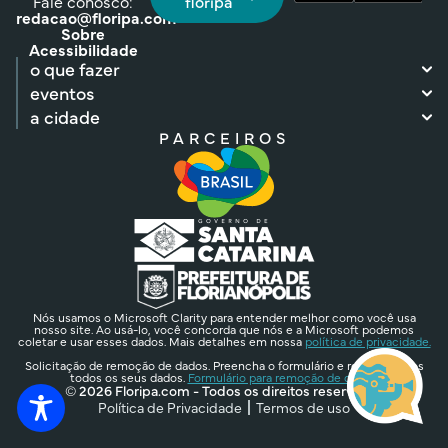
Fale conosco:
floripa
redacao@floripa.com
Sobre
Acessibilidade
o que fazer
eventos
a cidade
PARCEIROS
Nós usamos o Microsoft Clarity para entender melhor como você usa
nosso site. Ao usá-lo, você concorda que nós e a Microsoft podemos
coletar e usar esses dados. Mais detalhes em nossa
política de privacidade.
Solicitação de remoção de dados. Preencha o formulário e removeremos
todos os seus dados.
Formulário para remoção de dados.
© 2026 Floripa.com - Todos os direitos reservados
Política de Privacidade
Termos de uso