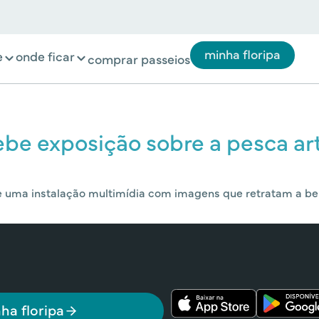
minha floripa
e
onde ficar
comprar passeios
be exposição sobre a pesca art
e uma instalação multimídia com imagens que retratam a bel
ha floripa