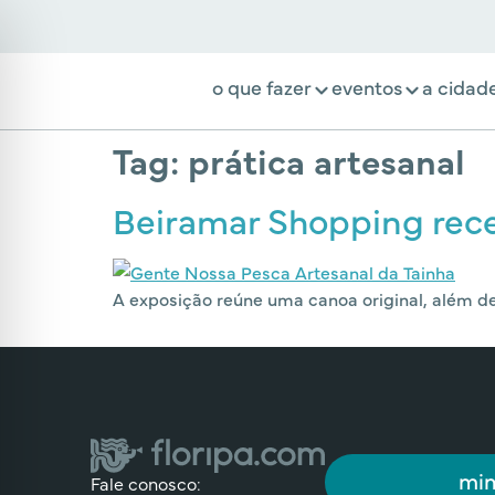
o que fazer
eventos
a cidad
Tag:
prática artesanal
Beiramar Shopping rece
A exposição reúne uma canoa original, além d
min
Fale conosco: