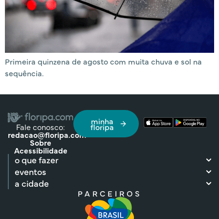
Primeira quinzena de agosto com muita chuva e sol na
sequência.
minha
Fale conosco:
floripa
redacao@floripa.com
Sobre
Acessibilidade
o que fazer
eventos
a cidade
PARCEIROS