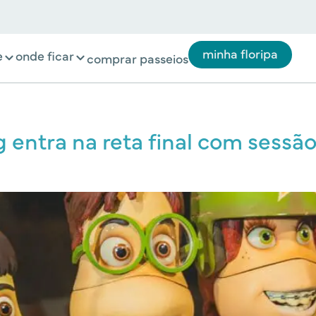
minha floripa
e
onde ficar
comprar passeios
entra na reta final com sessão