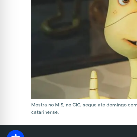
Mostra no MIS, no CIC, segue até domingo com 
catarinense.