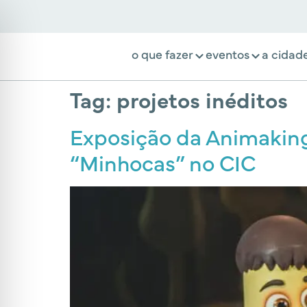
o que fazer
eventos
a cidad
Tag:
projetos inéditos
Exposição da Animaking 
“Minhocas” no CIC