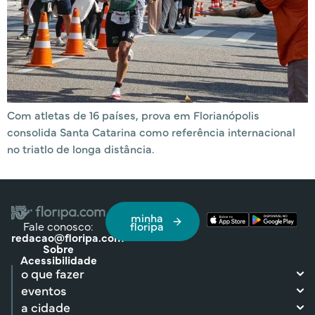
Com atletas de 16 países, prova em Florianópolis
consolida Santa Catarina como referência internacional
no triatlo de longa distância.
minha
Fale conosco:
floripa
redacao@floripa.com
Sobre
Acessibilidade
o que fazer
eventos
a cidade