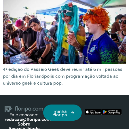
4ª edição do Passeio Geek deve reunir até 6 mil pessoas
por dia em Florianópolis com programação voltada ao
universo geek e cultura pop.
minha
Fale conosco:
floripa
redacao@floripa.com
Sobre
Acessibilidade