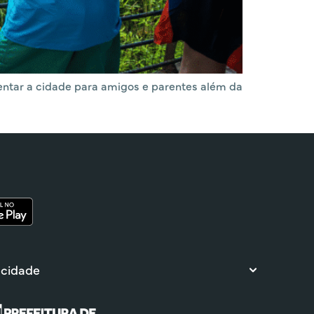
entar a cidade para amigos e parentes além da
 cidade