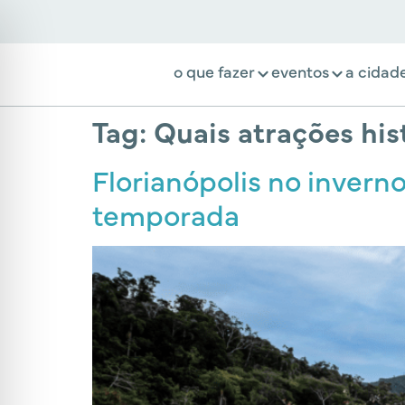
o que fazer
eventos
a cidad
Tag:
Quais atrações hist
Florianópolis no invern
temporada