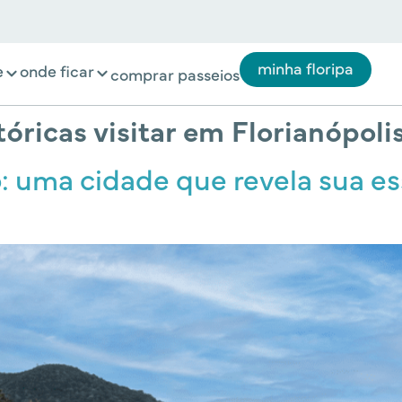
minha floripa
e
onde ficar
comprar passeios
óricas visitar em Florianópoli
o: uma cidade que revela sua es