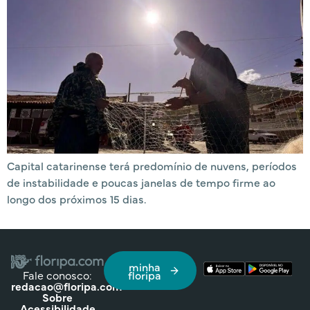
Capital catarinense terá predomínio de nuvens, períodos
de instabilidade e poucas janelas de tempo firme ao
longo dos próximos 15 dias.
minha
Fale conosco:
floripa
redacao@floripa.com
Sobre
Acessibilidade