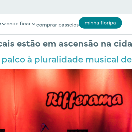
minha floripa
e
onde ficar
comprar passeios
cais estão em ascensão na cid
 palco à pluralidade musical de