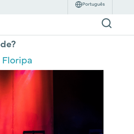
ade?
 Floripa