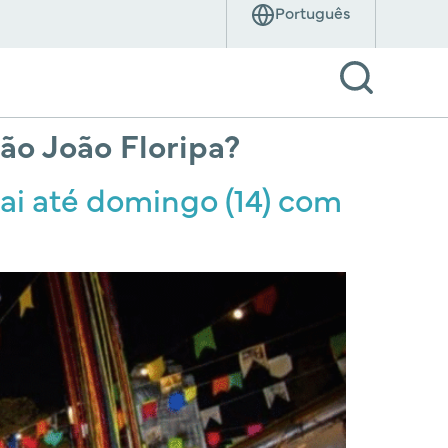
ão João Floripa?
ai até domingo (14) com