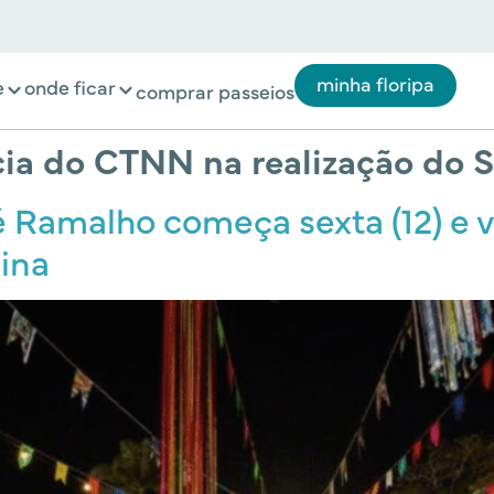
minha floripa
e
onde ficar
comprar passeios
ia do CTNN na realização do S
 Ramalho começa sexta (12) e v
ina