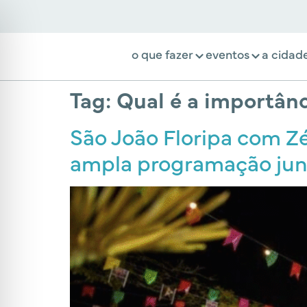
o que fazer
eventos
a cidad
Tag:
Qual é a importânc
São João Floripa com Zé
ampla programação jun