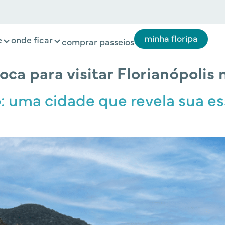
minha floripa
e
onde ficar
comprar passeios
oca para visitar Florianópolis 
o: uma cidade que revela sua es