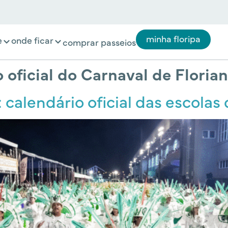
minha floripa
e
onde ficar
comprar passeios
o oficial do Carnaval de Floria
 calendário oficial das escolas