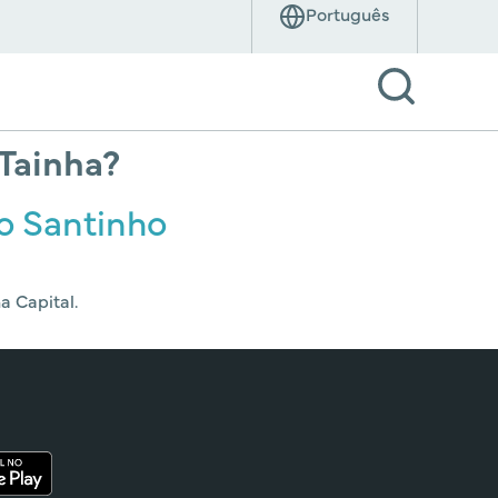
 Tainha?
no Santinho
a Capital.