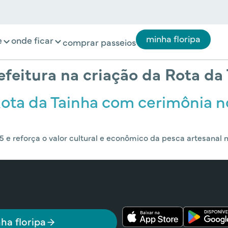
minha floripa
e
onde ficar
comprar passeios
efeitura na criação da Rota da
a Rota da Tainha com cerimônia 
e reforça o valor cultural e econômico da pesca artesanal n
ha floripa