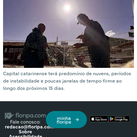
Capital catarinense terá predomínio de nuvens, períodos
de instabilidade e poucas janelas de tempo firme ao
longo dos próximos 15 dias.
minha
Fale conosco:
floripa
redacao@floripa.com
Sobre
Acessibilidade