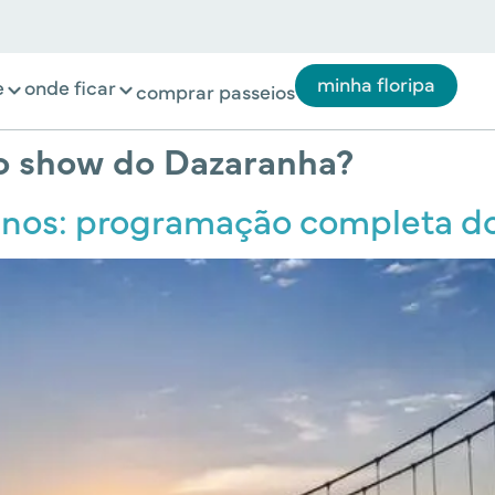
minha floripa
e
onde ficar
comprar passeios
o show do Dazaranha?
 anos: programação completa d