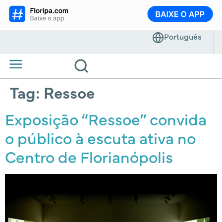
Tag:
Ressoe
Exposição “Ressoe” convida
o público à escuta ativa no
Centro de Florianópolis