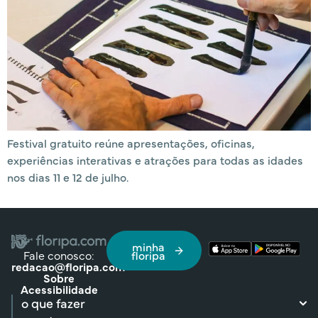
Festival gratuito reúne apresentações, oficinas,
experiências interativas e atrações para todas as idades
nos dias 11 e 12 de julho.
minha
Fale conosco:
floripa
redacao@floripa.com
Sobre
Acessibilidade
o que fazer