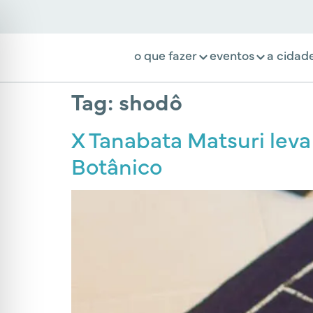
o que fazer
eventos
a cidad
Tag:
shodô
X Tanabata Matsuri leva
Botânico