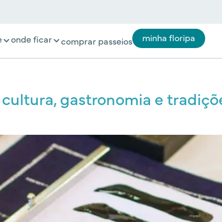
minha floripa
e
onde ficar
comprar passeios
 cultura, gastronomia e tradiç