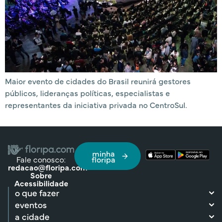
Maior evento de cidades do Brasil reunirá gestores
públicos, lideranças políticas, especialistas e
representantes da iniciativa privada no CentroSul.
minha
Fale conosco:
floripa
redacao@floripa.com
Sobre
Acessibilidade
o que fazer
eventos
a cidade