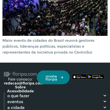
Maior evento de cidades do Brasil reunirá gestores
públicos, lideranças políticas, especialistas e
representantes da iniciativa privada no CentroSul.
minha
Fale conosco:
floripa
redacao@floripa.com
Sobre
Acessibilidade
o que fazer
eventos
a cidade