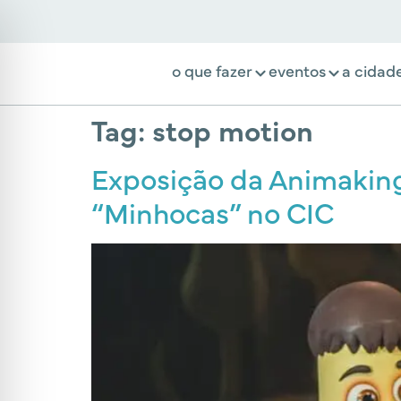
o que fazer
eventos
a cidad
Tag:
stop motion
Exposição da Animaking 
“Minhocas” no CIC