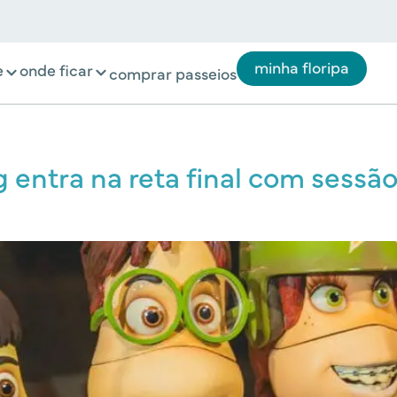
minha floripa
e
onde ficar
comprar passeios
entra na reta final com sessão