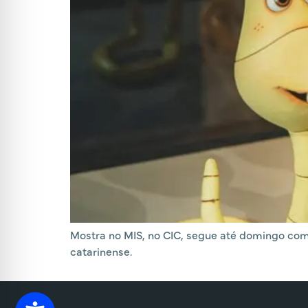
Mostra no MIS, no CIC, segue até domingo com 
catarinense.