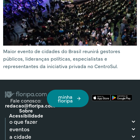
Maior evento de cidades do Brasil reunirá gestores
públicos, lideranças políticas, especialistas e
representantes da iniciativa privada no CentroSul.
minha
Fale conosco:
floripa
redacao@floripa.com
Sobre
Acessibilidade
o que fazer
eventos
a cidade