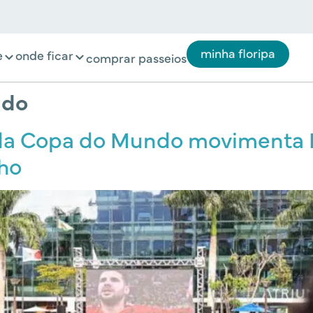
minha floripa
e
onde ficar
comprar passeios
ndo
da Copa do Mundo movimenta P
ho