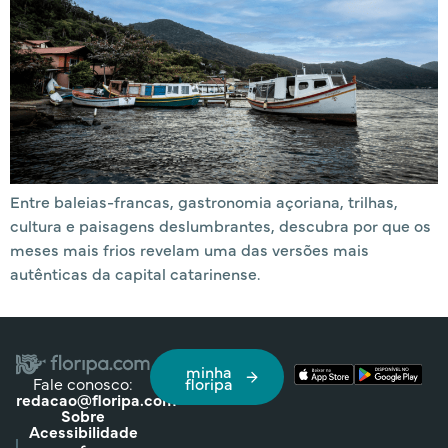
Entre baleias-francas, gastronomia açoriana, trilhas,
cultura e paisagens deslumbrantes, descubra por que os
meses mais frios revelam uma das versões mais
autênticas da capital catarinense.
minha
Fale conosco:
floripa
redacao@floripa.com
Sobre
Acessibilidade