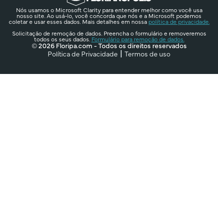
Nós usamos o Microsoft Clarity para entender melhor como você usa
nosso site. Ao usá-lo, você concorda que nós e a Microsoft podemos
coletar e usar esses dados. Mais detalhes em nossa
política de privacidade.
Solicitação de remoção de dados. Preencha o formulário e removeremos
todos os seus dados.
Formulário para remoção de dados.
© 2026 Floripa.com - Todos os direitos reservados
Política de Privacidade
Termos de uso