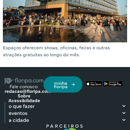
Espaços oferecem shows, oficinas, feiras e outras
atrações gratuitas ao longo do mês.
minha
Fale conosco:
floripa
redacao@floripa.com
Sobre
Acessibilidade
o que fazer
eventos
a cidade
PARCEIROS