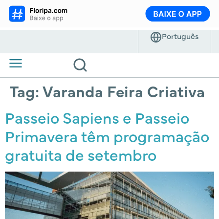
Tag:
Varanda Feira Criativa
Passeio Sapiens e Passeio
Primavera têm programação
gratuita de setembro