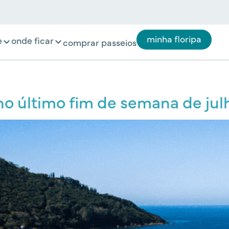
minha floripa
e
onde ficar
comprar passeios
no último fim de semana de jul