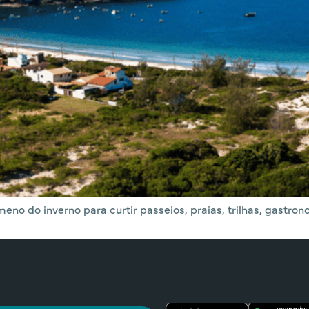
eno do inverno para curtir passeios, praias, trilhas, gastron