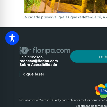
A cidade preserva igrejas que refletem a fé, a
min
Fale conosco:
redacao@floripa.com
Sobre Acessibilidade
o que fazer
Nós usamos o Microsoft Clarity para entender melhor como você u
Solicitação de remoção