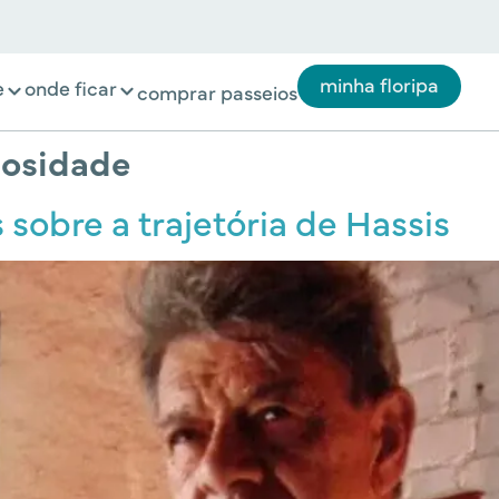
minha floripa
e
onde ficar
comprar passeios
iosidade
 sobre a trajetória de Hassis