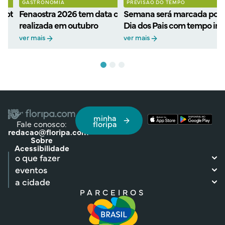
GASTRONOMIA
PREVISÃO DO TEMPO
 roteiro para celebrar a
Fenaostra 2026 tem data confirmada: festa será
Semana será marcada por 
realizada em outubro
Dia dos Pais com tempo ins
ver mais
ver mais
minha
Fale conosco:
floripa
redacao@floripa.com
Sobre
Acessibilidade
o que fazer
eventos
a cidade
PARCEIROS