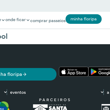
minha floripa
e
onde ficar
comprar passeios
ool
ha floripa
eventos
a
PARCEIROS