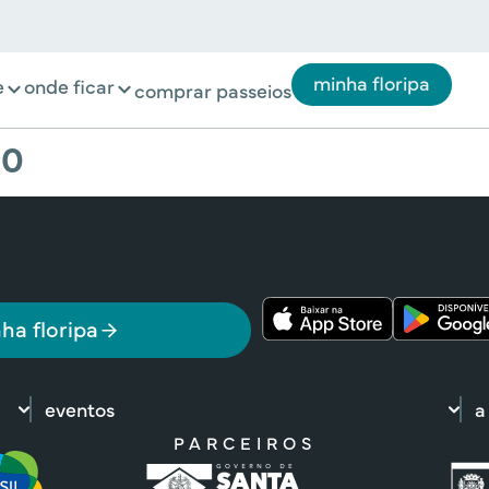
minha floripa
e
onde ficar
comprar passeios
80
ha floripa
eventos
a
PARCEIROS