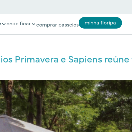
minha floripa
e
onde ficar
comprar passeios
os Primavera e Sapiens reúne f