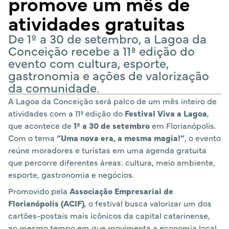
promove um mês de
atividades gratuitas
De 1º a 30 de setembro, a Lagoa da
Conceição recebe a 11ª edição do
evento com cultura, esporte,
gastronomia e ações de valorização
da comunidade.
A Lagoa da Conceição será palco de um mês inteiro de
atividades com a 11ª edição do
Festival Viva a Lagoa
,
que acontece de
1º a 30 de setembro
em Florianópolis.
Com o tema
“Uma nova era, a mesma magia!”
, o evento
reúne moradores e turistas em uma agenda gratuita
que percorre diferentes áreas: cultura, meio ambiente,
esporte, gastronomia e negócios.
Promovido pela
Associação Empresarial de
Florianópolis (ACIF)
, o festival busca valorizar um dos
cartões-postais mais icônicos da capital catarinense,
ao mesmo tempo em que movimenta a economia local