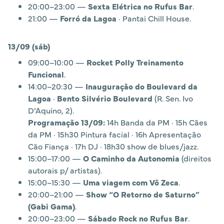
20:00–23:00 —
Sexta Elétrica no Rufus Bar
.
21:00 —
Forró da Lagoa
· Pantai Chill House.
13/09 (sáb)
09:00–10:00 —
Rocket Polly Treinamento
Funcional
.
14:00–20:30 —
Inauguração do Boulevard da
Lagoa
·
Bento Silvério Boulevard
(R. Sen. Ivo
D’Aquino, 2).
Programação 13/09:
14h Banda da PM · 15h Cães
da PM · 15h30 Pintura facial · 16h Apresentação
Cão Fiança · 17h DJ · 18h30 show de blues/jazz.
15:00–17:00 —
O Caminho da Autonomia
(direitos
autorais p/ artistas).
15:00–15:30 —
Uma viagem com Vô Zeca
.
20:00–21:00 —
Show “O Retorno de Saturno”
(Gabi Gama)
.
20:00–23:00 —
Sábado Rock no Rufus Bar
.