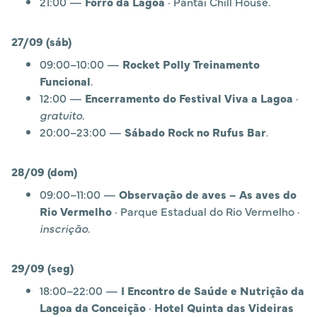
21:00 —
Forró da Lagoa
· Pantai Chill House.
27/09 (sáb)
09:00–10:00 —
Rocket Polly Treinamento
Funcional
.
12:00 —
Encerramento do Festival Viva a Lagoa
·
gratuito
.
20:00–23:00 —
Sábado Rock no Rufus Bar
.
28/09 (dom)
09:00–11:00 —
Observação de aves – As aves do
Rio Vermelho
· Parque Estadual do Rio Vermelho ·
inscrição
.
29/09 (seg)
18:00–22:00 —
I Encontro de Saúde e Nutrição da
Lagoa da Conceição
·
Hotel Quinta das Videiras