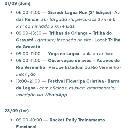
21/09 (dom)
06:00–11:00 —
Sicredi Lagoa Run (2ª Edição)
· Av.
das Rendeiras ·
largada 7h; percursos 3 km e 6
km; caminhada 3 km e kids
.
09:00–13:30 —
Trilhas de Criança – Trilha do
Gravatá
·
gratuito; inscrição no site
· Local:
Trilha
do Gravatá
.
09:00–11:00 —
Yoga na Lagoa
· aula ao ar livre.
09:00–11:00 —
Observação de aves – As aves do
Rio Vermelho
· Parque Estadual do Rio Vermelho ·
inscrição
.
13:00–21:00 —
Festival Flowripa Criativa
·
Barra
da Lagoa
·
com oficinas, música, gastronomia;
inscrição via WhatsApp
.
23/09 (ter)
09:00–10:00 —
Rocket Polly Treinamento
Funcional
.