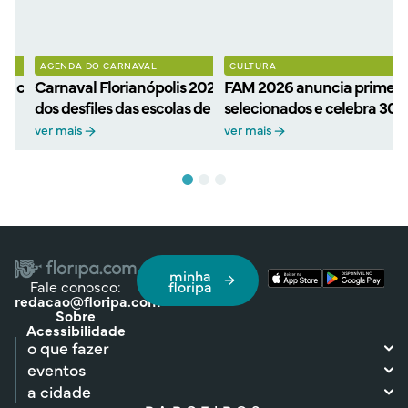
AGENDA DO CARNAVAL
CULTURA
a confirmada: festa será
Carnaval Florianópolis 2027: Definida a ordem
FAM 2026 anuncia primeiro
dos desfiles das escolas de samba
selecionados e celebra 30 
TAC
ver mais
ver mais
minha
Fale conosco:
floripa
redacao@floripa.com
Sobre
Acessibilidade
o que fazer
eventos
a cidade