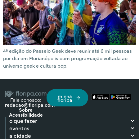
4ª edição do Passeio Geek deve reunir até 6 mil pessoas
por dia em Florianópolis com programação voltada ao
universo geek e cultura pop.
minha
Fale conosco:
floripa
redacao@floripa.com
Sobre
Acessibilidade
o que fazer
eventos
a cidade