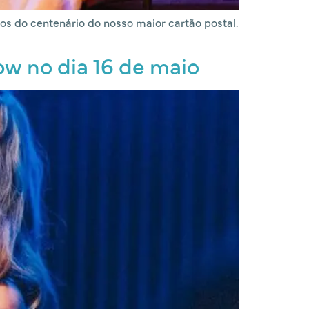
s do centenário do nosso maior cartão postal.
how no dia 16 de maio