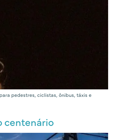
ra pedestres, ciclistas, ônibus, táxis e
o centenário