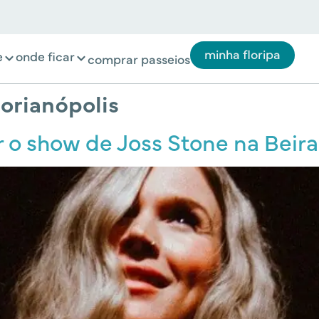
minha floripa
e
onde ficar
comprar passeios
orianópolis
r o show de Joss Stone na Beir