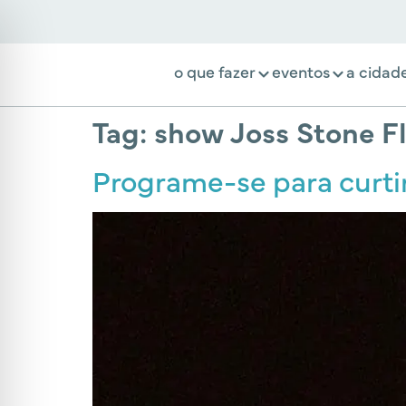
o que fazer
eventos
a cidad
Tag:
show Joss Stone Fl
Programe-se para curti