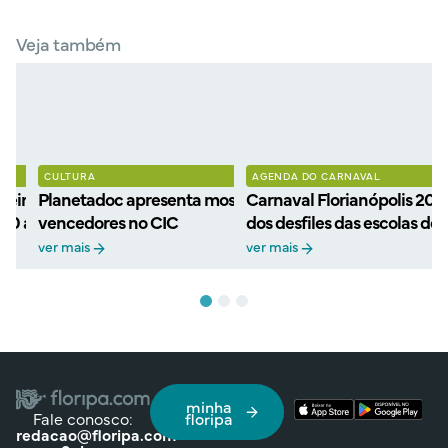
Veja também
CULTURA
AGENDA DO CARNAVAL
eiros filmes
Planetadoc apresenta mostra gratuita de filmes
Carnaval Florianópolis 202
 30 anos com retorno ao
vencedores no CIC
dos desfiles das escolas de
ver mais
ver mais
minha
Fale conosco:
floripa
redacao@floripa.com