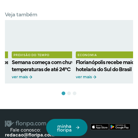
Veja também
PREVISÃO DO TEMPO
ECONOMIA
ostra gratuita de filmes
Semana começa com chuva e termina com sol e
Florianópolis recebe maior
temperaturas de até 24°C
hotelaria do Sul do Brasil
ver mais
ver mais
minha
Fale conosco:
floripa
redacao@floripa.com