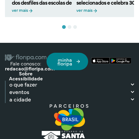
dos desfiles das escolas de samba
selecionados e celebra 30 
TAC
ver mais
ver mais
minha
Fale conosco:
floripa
redacao@floripa.com
Sobre
Acessibilidade
o que fazer
eventos
a cidade
PARCEIROS