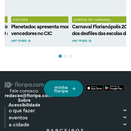
CULTURA
AGENDA DO CARNAVAL
eiros filmes
Planetadoc apresenta mostra gratuita de filmes
Carnaval Florianópolis 202
 30 anos com retorno ao
vencedores no CIC
dos desfiles das escolas de
ver mais
ver mais
minha
Fale conosco:
floripa
redacao@floripa.com
Sobre
Acessibilidade
o que fazer
eventos
a cidade
PARCEIROS