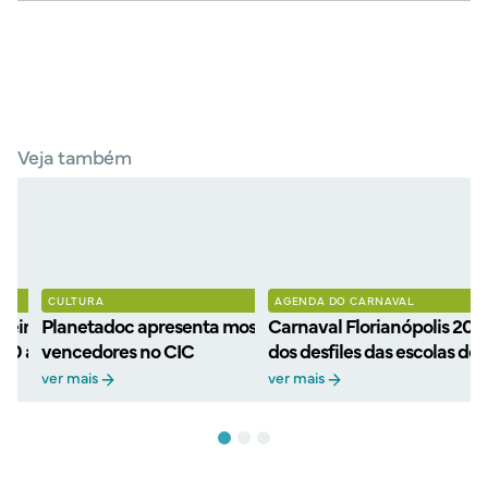
Veja também
CULTURA
AGENDA DO CARNAVAL
eiros filmes
Planetadoc apresenta mostra gratuita de filmes
Carnaval Florianópolis 202
 30 anos com retorno ao
vencedores no CIC
dos desfiles das escolas de
ver mais
ver mais