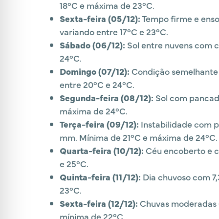
18°C e máxima de 23°C.
Sexta-feira (05/12):
Tempo firme e enso
variando entre 17°C e 23°C.
Sábado (06/12):
Sol entre nuvens com c
24°C.
Domingo (07/12):
Condição semelhante 
entre 20°C e 24°C.
Segunda-feira (08/12):
Sol com pancada
máxima de 24°C.
Terça-feira (09/12):
Instabilidade com p
mm. Mínima de 21°C e máxima de 24°C.
Quarta-feira (10/12):
Céu encoberto e c
e 25°C.
Quinta-feira (11/12):
Dia chuvoso com 7,
23°C.
Sexta-feira (12/12):
Chuvas moderadas (
mínima de 22°C.