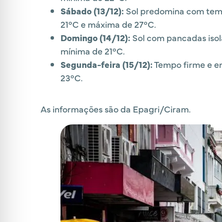
Sábado (13/12):
Sol predomina com temp
21°C e máxima de 27°C.
Domingo (14/12):
Sol com pancadas isol
mínima de 21°C.
Segunda-feira (15/12):
Tempo firme e e
23°C.
As informações são da Epagri/Ciram.