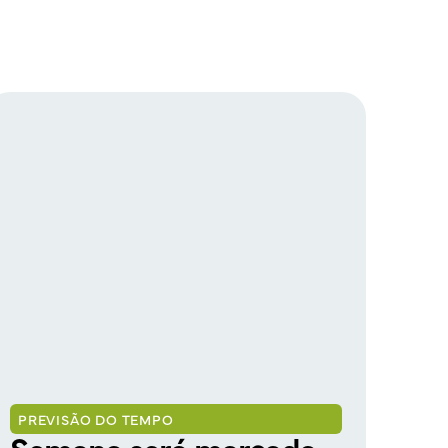
PREVISÃO DO TEMPO
CUL
Semana será marcada
FA