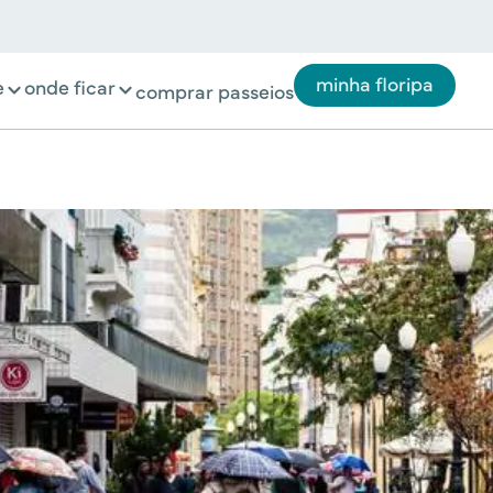
minha floripa
e
onde ficar
comprar passeios