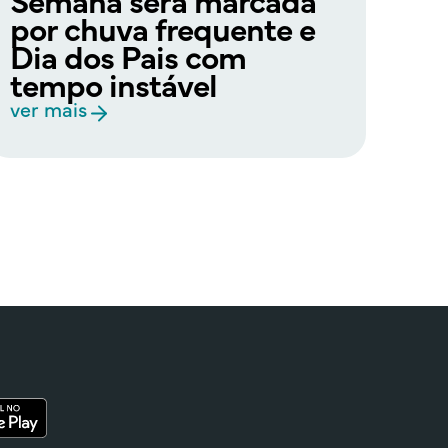
por chuva frequente e
pr
Dia dos Pais com
se
tempo instável
30
TA
ver mais
ver