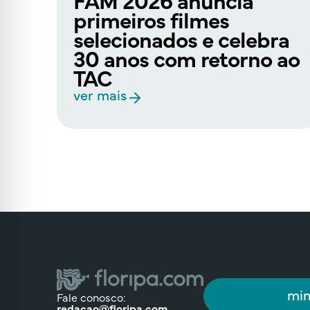
e
primeiros filmes
selecionados e celebra
30 anos com retorno ao
TAC
ver mais
min
Fale conosco:
redacao@floripa.com