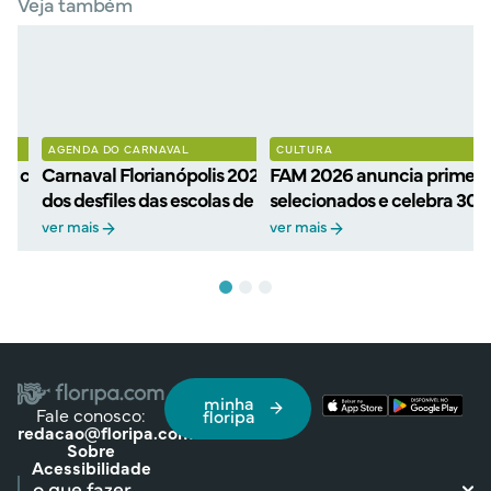
Veja também
AGENDA DO CARNAVAL
CULTURA
a confirmada: festa será
Carnaval Florianópolis 2027: Definida a ordem
FAM 2026 anuncia primeiro
dos desfiles das escolas de samba
selecionados e celebra 30 
TAC
ver mais
ver mais
minha
Fale conosco:
floripa
redacao@floripa.com
Sobre
Acessibilidade
o que fazer