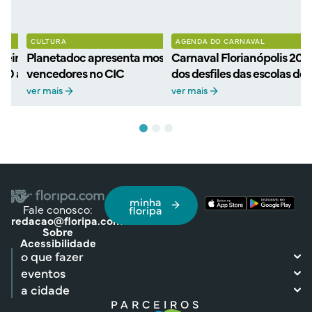
CULTURA
AGENDA DO CARNAVAL
eiros filmes
Planetadoc apresenta mostra gratuita de filmes
Carnaval Florianópolis 202
 30 anos com retorno ao
vencedores no CIC
dos desfiles das escolas de
ver mais
ver mais
minha
Fale conosco:
floripa
redacao@floripa.com
Sobre
Acessibilidade
o que fazer
eventos
a cidade
PARCEIROS