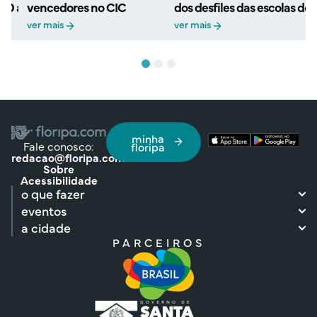
 30 anos com retorno ao
vencedores no CIC
dos desfiles das escolas de
ver mais
ver mais
minha
Fale conosco:
floripa
redacao@floripa.com
Sobre
Acessibilidade
o que fazer
eventos
a cidade
PARCEIROS