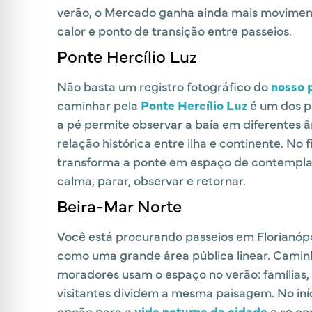
verão, o Mercado ganha ainda mais moviment
calor e ponto de transição entre passeios.
Ponte Hercílio Luz
Não basta um registro fotográfico do
nosso p
caminhar pela
Ponte Hercílio Luz
é um dos pa
a pé permite observar a baía em diferentes 
relação histórica entre ilha e continente. No 
transforma a ponte em espaço de contemplaç
calma, parar, observar e retornar.
Beira-Mar Norte
Você está procurando passeios em Florianópol
como uma grande área pública linear. Camin
moradores usam o espaço no verão: famílias,
visitantes dividem a mesma paisagem. No iní
opção para a
vida noturna da cidade
e se c