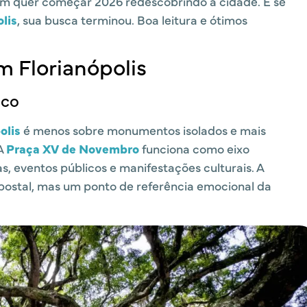
m quer começar 2026 redescobrindo a cidade. E se
lis
, sua busca terminou. Boa leitura e ótimos
m Florianópolis
ico
olis
é menos sobre monumentos isolados e mais
 A
Praça XV de Novembro
funciona como eixo
as, eventos públicos e manifestações culturais. A
postal, mas um ponto de referência emocional da