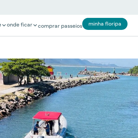
minha floripa
e
onde ficar
comprar passeios