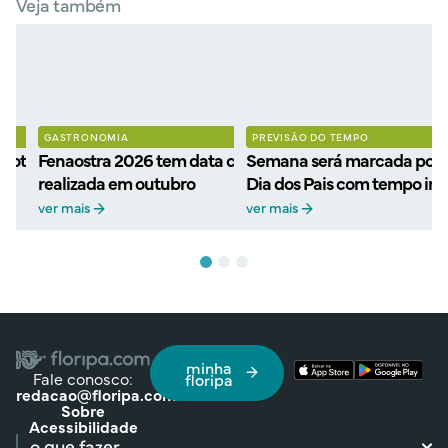
Veja também
GASTRONOMIA
PREVISÃO DO TEMPO
 roteiro para celebrar a
Fenaostra 2026 tem data confirmada: festa será
Semana será marcada por 
realizada em outubro
Dia dos Pais com tempo ins
ver mais
ver mais
minha
Fale conosco:
floripa
redacao@floripa.com
Sobre
Acessibilidade
o que fazer