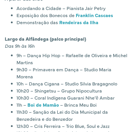
Acordando a Cidade – Pianista Jair Petry
Exposição dos Bonecos de
Franklin Cascaes
Demonstração das
Rendeiras da Ilha
Largo da Alfândega (palco principal)
Das 9h às 16h
9h – Dança Hip Hop – Rafaelle de Oliveira e Michel
Martins
9h30 – Primavera em Dança – Studio Maria
Morena
10h – Dança Cigana – Studio Silvia Bragagnolo
10h20 – Shingetsu – Grupo Nipocultura
10h30 – Coral Indígena Guarani Nhe’ẽ Ambar
11h –
Boi de Mamão
– Brinca Meu Boi
11h30 – Sanção da Lei do Dia Municipal da
Benzedeira e do Benzedor
12h30 – Cris Ferreira – Trio Blue, Soul e Jazz