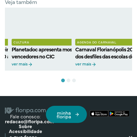
Veja também
CULTURA
AGENDA DO CARNAVAL
eiros filmes
Planetadoc apresenta mostra gratuita de filmes
Carnaval Florianópolis 202
 30 anos com retorno ao
vencedores no CIC
dos desfiles das escolas de
ver mais
ver mais
minha
Fale conosco:
floripa
redacao@floripa.com
Sobre
Acessibilidade
o que fazer